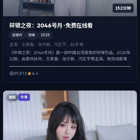
152分钟
碎银之夜：2046号月 · 免费在线看
纪录片
惊悚
2025
主演：
王景春、张子枫、河正宇、赵涛 等
《碎银之夜：2046号月》是一部中国台湾背景的惊悚作品，2025年
公映，由娄烨执导，王景春、张子枫、河正宇等主演。用双线叙事
把过去与现在拧成一股绳，爱情线并不喧宾夺主，却成为推...
91,972
6.4
泰国
热播