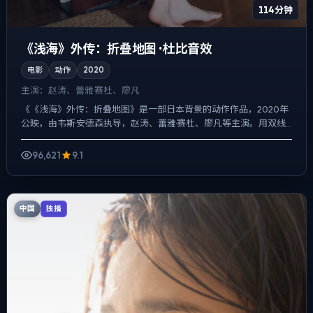
114分钟
《浅海》外传：折叠地图 · 杜比音效
电影
动作
2020
主演：
赵涛、蕾雅·赛杜、廖凡
《《浅海》外传：折叠地图》是一部日本背景的动作作品，2020年
公映，由韦斯·安德森执导，赵涛、蕾雅·赛杜、廖凡等主演。用双线
叙事把过去与现在拧成一股绳，动作戏服务于叙事节点，每...
96,621
9.1
中国
独播