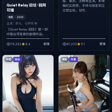
樱、姜武、沈腾等主演。影像
Quiet Relay 旧信 · 弱网
偏纪实质感，手持与固定机位
可播
交替出现，动作...
电影
2025
主演：
廖凡、马伊琍 等
《Quiet Relay 旧信》是一部
中国台湾背景的剧情作品，
2025年公映，由林超贤执
导，廖凡、马伊琍、张译等主
78,282
8.6
87,610
9.1
剧情
爱情
演。影像偏纪实质感，手持与
固定...
中国
泰国
完结
热播