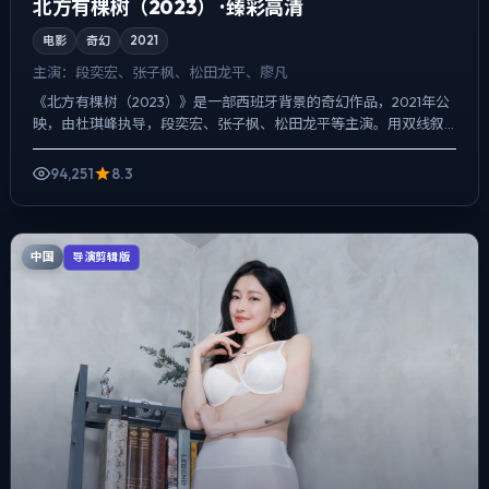
北方有棵树（2023） · 臻彩高清
电影
奇幻
2021
主演：
段奕宏、张子枫、松田龙平、廖凡
《北方有棵树（2023）》是一部西班牙背景的奇幻作品，2021年公
映，由杜琪峰执导，段奕宏、张子枫、松田龙平等主演。用双线叙
事把过去与现在拧成一股绳，冲突并非来自夸张奇观，而来...
94,251
8.3
中国
导演剪辑版