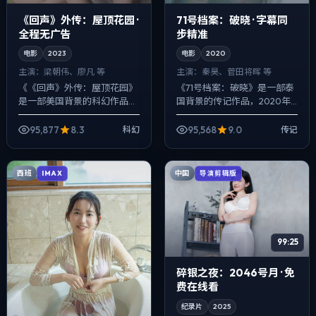
《回声》外传：屋顶花园 ·
71号档案：破晓 · 字幕同
全程无广告
步精准
电影
2023
电影
2020
主演：
梁朝伟、廖凡 等
主演：
秦昊、菅田将晖 等
《《回声》外传：屋顶花园》
《71号档案：破晓》是一部泰
是一部美国背景的科幻作品，
国背景的传记作品，2020年
2023年公映，由克里斯托弗·
公映，由刁亦男执导，秦昊、
诺兰执导，梁朝伟、廖凡、裴
菅田将晖、雷佳音等主演。以
95,877
8.3
95,568
9.0
科幻
传记
斗娜等主演。用双线叙事把过
冷峻镜头对准普通人的抉择瞬
去与现在拧...
间，爱情线...
西班
中国
IMAX
导演剪辑版
99:25
碎银之夜：2046号月 · 免
费在线看
纪录片
2025