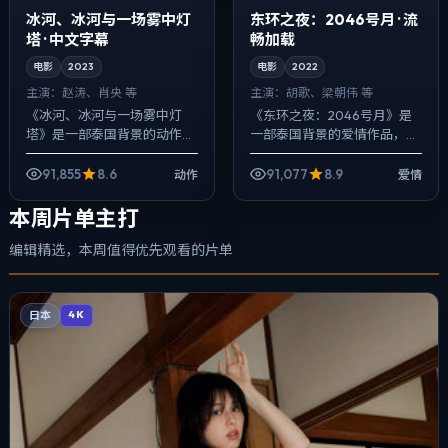
冰河、冰河与一场雾中灯
东环之夜：2046号月 · 流
塔 · 中文字幕
畅加载
电影
2023
电影
2022
主演：
赵涛、肖央 等
主演：
胡歌、梁朝伟 等
《冰河、冰河与一场雾中灯
《东环之夜：2046号月》是
塔》是一部泰国背景的动作作
一部泰国背景的爱情作品，
品，2023年公映，由刁亦男
2022年公映，由乌尔善执
执导，赵涛、肖央、周迅等主
导，胡歌、梁朝伟、张译等主
91,855
8.6
91,077
8.9
动作
爱情
演。节奏先抑后扬，前半段铺
演。用双线叙事把过去与现在
陈日常，后半段...
拧成一股绳，人...
本周片单主打
编辑精选，本周值得优先观看的片单
日本
4K