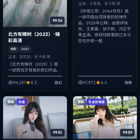
主演：
王景春、张子枫 等
《碎银之夜：2046号月》是
一部中国台湾背景的惊悚作
99:36
品，2025年公映，由娄烨执
导，王景春、张子枫、河正宇
北方有棵树（2023） · 臻
等主演。用双线叙事把过去与
彩高清
现在拧成一股...
电影
2021
主演：
段奕宏、张子枫 等
《北方有棵树（2023）》是
一部西班牙背景的奇幻作品，
2021年公映，由杜琪峰执导，
段奕宏、张子枫、松田龙平等
94,251
8.3
91,972
6.4
奇幻
惊悚
主演。用双线叙事把过去与现
在拧成一...
泰国
泰国
热播
导演剪辑版
99:51
99:59