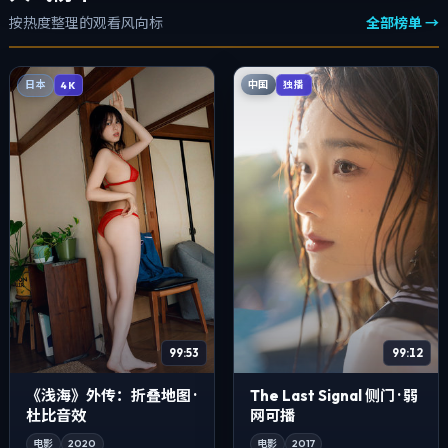
按热度整理的观看风向标
全部榜单 →
中国
日本
独播
4K
99:53
99:12
《浅海》外传：折叠地图 ·
The Last Signal 侧门 · 弱
杜比音效
网可播
电影
2020
电影
2017