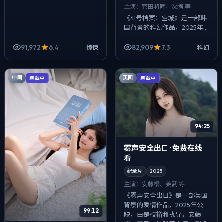
主演：
菅田将晖、沈腾 等
《41号档案：空城》是一部韩
国背景的科幻作品，2025年
公映，由陈凯歌执导，菅田将
晖、沈腾、马伊琍等主演。以
91,972
6.4
82,909
7.3
惊悚
科幻
冷峻镜头对准普通人的抉择瞬
间，人物在...
中国
英国
连载中
连载中
94:25
雾声安全出口 · 免费在线
看
纪录片
2025
主演：
安藤樱、姜武 等
《雾声安全出口》是一部英国
背景的爱情作品，2025年公
99:12
映，由是枝裕和执导，安藤