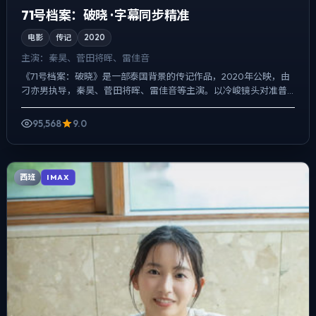
71号档案：破晓 · 字幕同步精准
电影
传记
2020
主演：
秦昊、菅田将晖、雷佳音
《71号档案：破晓》是一部泰国背景的传记作品，2020年公映，由
刁亦男执导，秦昊、菅田将晖、雷佳音等主演。以冷峻镜头对准普
通人的抉择瞬间，爱情线并不喧宾夺主，却成为推动主角行动...
95,568
9.0
西班
IMAX