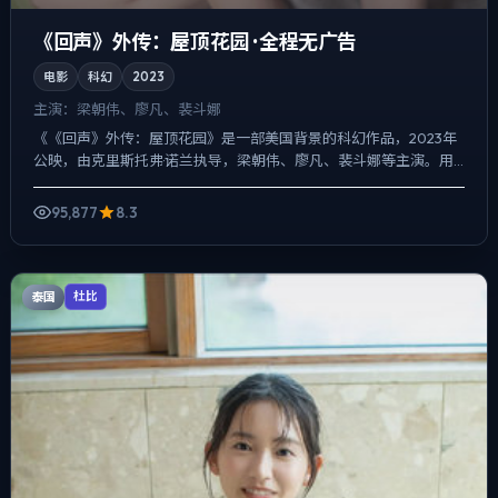
《回声》外传：屋顶花园 · 全程无广告
电影
科幻
2023
主演：
梁朝伟、廖凡、裴斗娜
《《回声》外传：屋顶花园》是一部美国背景的科幻作品，2023年
公映，由克里斯托弗·诺兰执导，梁朝伟、廖凡、裴斗娜等主演。用
双线叙事把过去与现在拧成一股绳，一场意外成为切口，牵出...
95,877
8.3
泰国
杜比