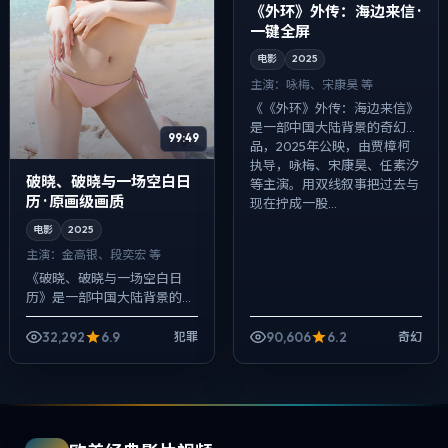
《外环》外传：海边来信 ·
一键全屏
电影
2025
主演：
咏梅、宋康昊 等
《《外环》外传：海边来信》
是一部中国大陆背景的奇幻作
99:49
品，2025年公映，由贾樟柯
执导，咏梅、宋康昊、任素汐
破晓、破晓与一场空白日
等主演。用双线叙事把过去与
历 · 原画级画质
现在拧成一股...
电影
2025
主演：
金高银、段奕宏 等
《破晓、破晓与一场空白日
历》是一部中国大陆背景的犯
罪作品，2025年公映，由新
海诚执导，金高银、段奕宏、
32,292
6.9
90,606
6.2
犯罪
奇幻
梁朝伟等主演。节奏先抑后
扬，前半段铺陈日...