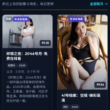
新近上架的剧集与电影，每日更新
全部新片 →
中国
导演剪辑版
韩国
导演剪辑版
99:25
碎银之夜：2046号月 · 免
费在线看
纪录片
2025
主演：
王景春、张子枫 等
《碎银之夜：2046号月》是
一部中国台湾背景的惊悚作
99:56
品，2025年公映，由娄烨执
导，王景春、张子枫、河正宇
41号档案：空城 · 臻彩高
等主演。用双线叙事把过去与
清
现在拧成一股...
综艺
2025