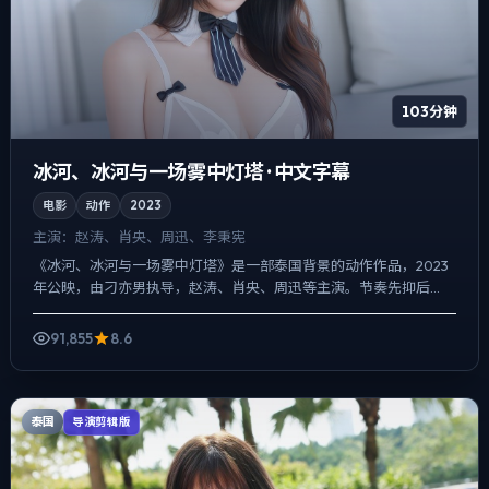
103分钟
冰河、冰河与一场雾中灯塔 · 中文字幕
电影
动作
2023
主演：
赵涛、肖央、周迅、李秉宪
《冰河、冰河与一场雾中灯塔》是一部泰国背景的动作作品，2023
年公映，由刁亦男执导，赵涛、肖央、周迅等主演。节奏先抑后
扬，前半段铺陈日常，后半段陡然收紧，真相并非一次性抛出，而...
91,855
8.6
泰国
导演剪辑版