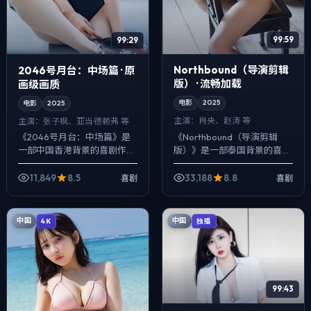
99:59
99:29
Northbound（导演剪辑
2046号月台：中场篇 · 原
版） · 流畅加载
画级画质
电影
2025
电影
2025
主演：
肖央、赵涛 等
主演：
张子枫、亚当·德赖弗 等
《Northbound（导演剪辑
《2046号月台：中场篇》是
版）》是一部泰国背景的喜剧
一部中国香港背景的喜剧作
作品，2025年公映，由丹尼
品，2025年公映，由朴赞郁
斯·维伦纽瓦执导，肖央、赵
执导，张子枫、亚当·德赖弗、
11,849
8.5
33,188
8.8
喜剧
喜剧
涛、黄政民等主演。在类型片
提莫西·查拉梅等主演。用双线
框架里...
叙事把过...
中国
中国
4K
独播
99:43