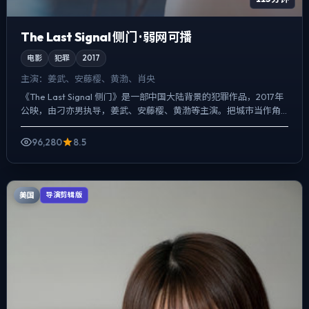
The Last Signal 侧门 · 弱网可播
电影
犯罪
2017
主演：
姜武、安藤樱、黄渤、肖央
《The Last Signal 侧门》是一部中国大陆背景的犯罪作品，2017年
公映，由刁亦男执导，姜武、安藤樱、黄渤等主演。把城市当作角
色来写，夜景与雨声贯穿全片，真相并非一...
96,280
8.5
美国
导演剪辑版