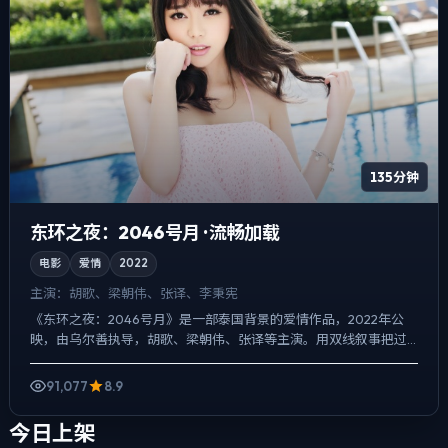
135分钟
东环之夜：2046号月 · 流畅加载
电影
爱情
2022
主演：
胡歌、梁朝伟、张译、李秉宪
《东环之夜：2046号月》是一部泰国背景的爱情作品，2022年公
映，由乌尔善执导，胡歌、梁朝伟、张译等主演。用双线叙事把过
去与现在拧成一股绳，人物在道德灰区反复试探，观众情绪被...
91,077
8.9
今日上架