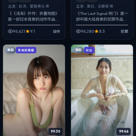
主演：
赵涛、蕾雅·赛杜 等
主演：
姜武、安藤樱 等
《《浅海》外传：折叠地图》
《The Last Signal 侧门》是一
是一部日本背景的动作作品，
部中国大陆背景的犯罪作品，
2020年公映，由韦斯·安德森
2017年公映，由刁亦男执导，
执导，赵涛、蕾雅·赛杜、廖凡
姜武、安藤樱、黄渤等主演。
96,621
9.1
96,280
8.5
动作
犯罪
等主演。用双线叙事把过去与
把城市当作角色来写...
现在拧成...
美国
泰国
导演剪辑版
杜比
99:30
99:46